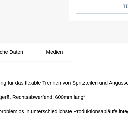
T
sche Daten
Medien
g für das flexible Trennen von Spritzteilen und Angüsse
gerät
R
echtsabwerfend, 600mm lang“
problemlos in unterschiedlichste Produktionsabläufe in