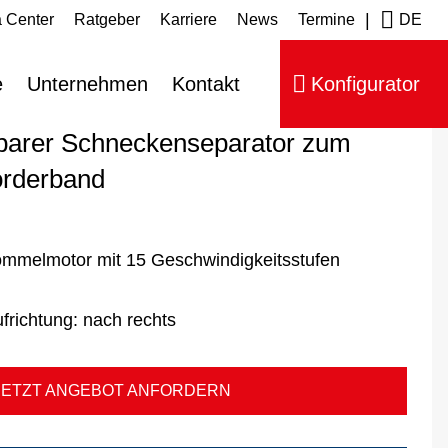
|
 Center
Ratgeber
Karriere
News
Termine
DE
parator Typ SAR-600
e
Unternehmen
Kontakt
Konfigurator
zbarer Schneckenseparator zum
örderband
rommelmotor mit 15 Geschwindigkeitsstufen
frichtung:
nach rechts
JETZT ANGEBOT ANFORDERN