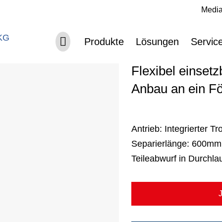
Media
Navigation überspringen
Navigation überspringen
Schneckense
Produkte
Lösungen
Servic
Flexibel einset
Anbau an ein F
Antrieb:
Integrierter T
Separierlänge:
600mm
Teileabwurf in Durchlau