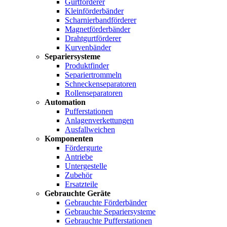
Gurtförderer
Kleinförderbänder
Scharnierbandförderer
Magnetförderbänder
Drahtgurtförderer
Kurvenbänder
Separiersysteme
Produktfinder
Separiertrommeln
Schneckenseparatoren
Rollenseparatoren
Automation
Pufferstationen
Anlagenverkettungen
Ausfallweichen
Komponenten
Fördergurte
Antriebe
Untergestelle
Zubehör
Ersatzteile
Gebrauchte Geräte
Gebrauchte Förderbänder
Gebrauchte Separiersysteme
Gebrauchte Pufferstationen