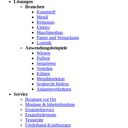
Lösungen
Branchen
Kunststoff
Metall
Reinraum
Elektro
Maschinenbau
Papier und Verpackung
Logistik
Anwendungsbeispiele
Wiegen
Puffern
Separieren
Verteilen
Kühlen
Metalldetektion
Senkrecht fördern
Anlagenverkettung
Service
Beratung vor Ort
Montage & Inbetriebnahme
Ersatzteilservice
Ersatzfördergurte
Testgeräte
Förderband-Konfigurator