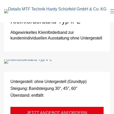
eingeben
Pa
und
Kleinförderband Typ IPL
Ver
Abgewinkeltes Kleinförderband zur
kundenindividuellen Ausstattung ohne Untergestell
Lo
An
W
Pu
Untergestell:
ohne Untergestell (Grundtyp)
Steigung:
Bandsteigung 30°, 45°, 60°
Se
Überstand:
entfällt
Ve
JETZT ANGEBOT ANFORDERN