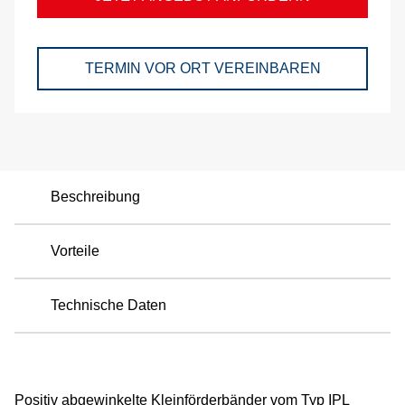
Kü
Me
TERMIN VOR ORT VEREINBAREN
Se
förd
An
Beschreibung
S
Vorteile
Be
Technische Daten
vor
Ort
Mo
Positiv abgewinkelte Kleinförderbänder vom Typ IPL