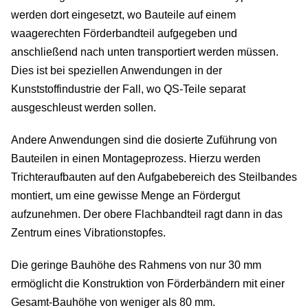
werden dort eingesetzt, wo Bauteile auf einem
&
waagerechten Förderbandteil aufgegeben und
anschließend nach unten transportiert werden müssen.
Inb
Dies ist bei speziellen Anwendungen in der
Kunststoffindustrie der Fall, wo QS-Teile separat
Er
ausgeschleust werden sollen.
Er
Andere Anwendungen sind die dosierte Zuführung von
Te
Bauteilen in einen Montageprozess. Hierzu werden
Trichteraufbauten auf den Aufgabebereich des Steilbandes
Fö
montiert, um eine gewisse Menge an Fördergut
aufzunehmen. Der obere Flachbandteil ragt dann in das
Konf
Zentrum eines Vibrationstopfes.
U
Die geringe Bauhöhe des Rahmens von nur 30 mm
ermöglicht die Konstruktion von Förderbändern mit einer
Üb
Gesamt-Bauhöhe von weniger als 80 mm.