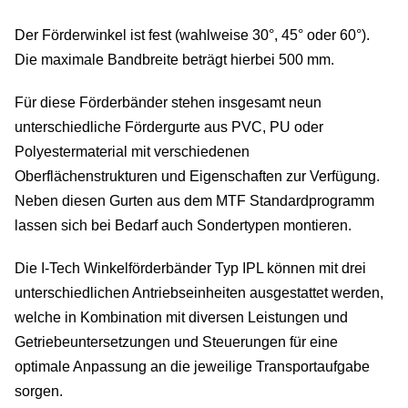
uns
Der Förderwinkel ist fest (wahlweise 30°, 45° oder 60°).
Die maximale Bandbreite beträgt hierbei 500 mm.
In
Für diese Förderbänder stehen insgesamt neun
Na
unterschiedliche Fördergurte aus PVC, PU oder
Ka
Polyestermaterial mit verschiedenen
Oberflächenstrukturen und Eigenschaften zur Verfügung.
K
Neben diesen Gurten aus dem MTF Standardprogramm
lassen sich bei Bedarf auch Sondertypen montieren.
Ko
Die I-Tech Winkelförderbänder Typ IPL können mit drei
Ve
unterschiedlichen Antriebseinheiten ausgestattet werden,
welche in Kombination mit diversen Leistungen und
Deu
Getriebeuntersetzungen und Steuerungen für eine
optimale Anpassung an die jeweilige Transportaufgabe
Ve
sorgen.