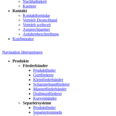
Nachhaltigkeit
Karriere
Kontakt
Kontaktformular
Vertrieb Deutschland
Vertrieb weltweit
Ansprechpartner
Anfahrtsbeschreibung
Konfigurator
Navigation überspringen
Produkte
Förderbänder
Produktfinder
Gurtförderer
Kleinförderbänder
Scharnierbandförderer
Magnetförderbänder
Drahtgurtförderer
Kurvenbänder
Separiersysteme
Produktfinder
Separiertrommeln