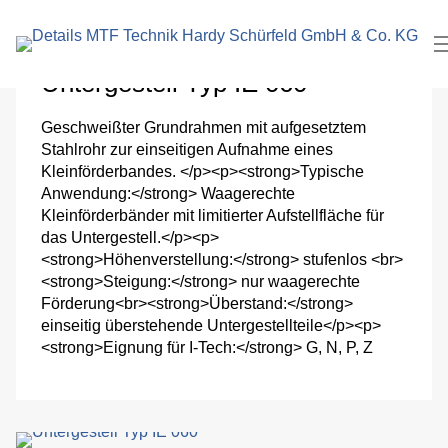
eingeben
Pa
und
Untergestell Typ IE 060
Ver
Geschweißter Grundrahmen mit aufgesetztem
Stahlrohr zur einseitigen Aufnahme eines
Lo
Kleinförderbandes. </p><p><strong>Typische
Anwendung:</strong> Waagerechte
An
Kleinförderbänder mit limitierter Aufstellfläche für
das Untergestell.</p><p>
<strong>Höhenverstellung:</strong> stufenlos <br>
W
<strong>Steigung:</strong> nur waagerechte
Förderung<br><strong>Überstand:</strong>
Pu
einseitig überstehende Untergestellteile</p><p>
<strong>Eignung für I-Tech:</strong> G, N, P, Z
Se
Ve