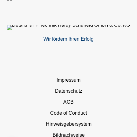
&
Inb
Wir fördern Ihren Erfolg
Er
Er
Te
Navigation
Impressum
Fö
überspringen
Datenschutz
Konf
AGB
Code of Conduct
U
Hinweisgebersystem
Üb
Bildnachweise