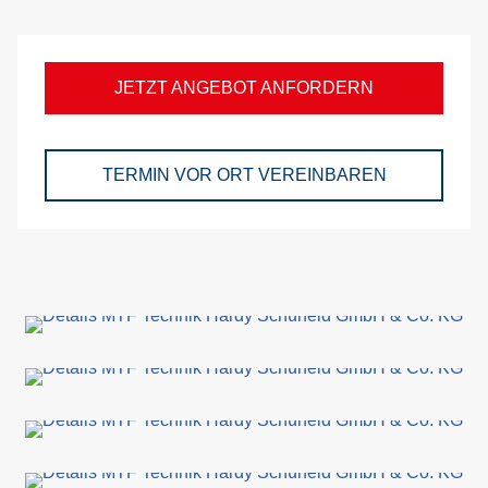
Kü
Me
JETZT ANGEBOT ANFORDERN
Se
förd
TERMIN VOR ORT VEREINBAREN
An
S
Be
vor
Ort
Mo