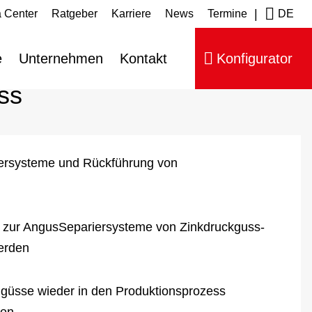
|
 Center
Ratgeber
Karriere
News
Termine
DE
e
Unternehmen
Kontakt
Konfigurator
ss
ersysteme und Rückführung von
e zur AngusSepariersysteme von Zinkdruckguss-
werden
ngüsse wieder in den Produktionsprozess