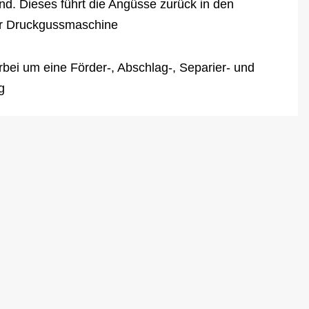
nd. Dieses führt die Angüsse zurück in den
r Druckgussmaschine
rbei um eine Förder-, Abschlag-, Separier- und
g