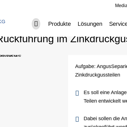
Media
Navigation überspringen
Navigation überspringen
Produkte
Lösungen
Servic
Rückführung im Zinkdruckgu
Aufgabe: AngusSepari
Zinkdruckgussteilen
Es soll eine Anlag
Teilen entwickelt 
Dabei sollen die A