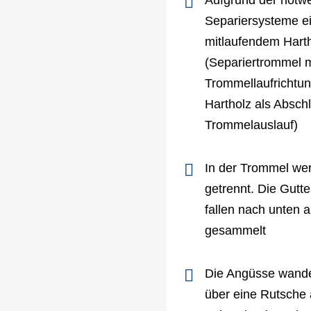
Aufgrund der notwe
Separiersysteme ei
mitlaufendem Hart
(Separiertrommel mi
Trommellaufrichtun
Hartholz als Absc
Trommelauslauf)
In der Trommel we
getrennt. Die Gutte
fallen nach unten 
gesammelt
Die Angüsse wande
über eine Rutsche 