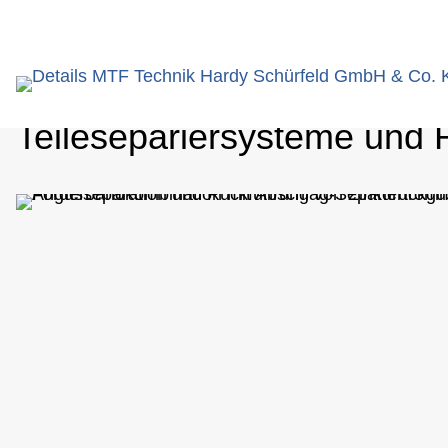
eingeben
Sie befinden sich hier:
Lösungen
Details
Teilesepariersysteme und 