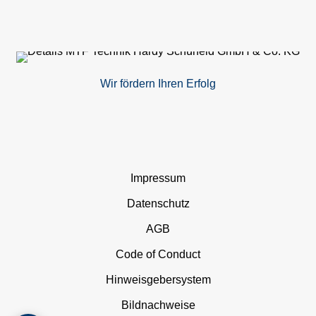
&
Inb
Wir fördern Ihren Erfolg
Er
Er
Te
Navigation
Impressum
Fö
überspringen
Datenschutz
Konf
AGB
Code of Conduct
U
Hinweisgebersystem
Üb
Bildnachweise