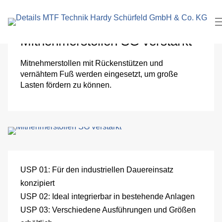
eingeben
Pa
und
Mitnehmerstollen SG verstärkt
Ver
Mitnehmerstollen mit Rückenstützen und
vernähtem Fuß werden eingesetzt, um große
Lo
Lasten fördern zu können.
An
W
Pu
USP 01:
Für den industriellen Dauereinsatz
Se
konzipiert
USP 02:
Ideal integrierbar in bestehende Anlagen
Ve
USP 03:
Verschiedene Ausführungen und Größen