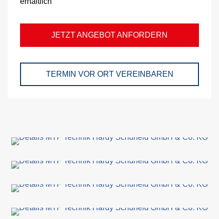
erhältlich
Kü
Me
JETZT ANGEBOT ANFORDERN
Se
förd
TERMIN VOR ORT VEREINBAREN
An
S
Be
vor
Ort
Mo